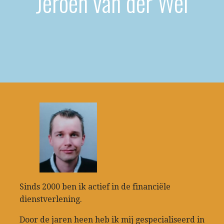
Jeroen van der Wel
Sinds 2000 ben ik actief in de financiële
dienstverlening.
Door de jaren heen heb ik mij gespecialiseerd in